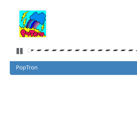
PopTron
PopTron